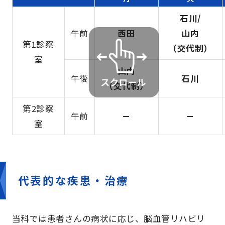
石川/
午前
西田
山内
第1診察
（交代制）
室
山内
午後
石川
（交代制）
第2診察
午前
－
－
室
代表的な疾患・治療
当科では患者さんの病状に応じ、脳血管リハビリ